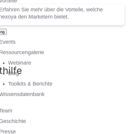
Vorteile
Erfahren Sie mehr über die Vorteile, welche
nexoya den Marketern bietet.
ing
Events
Ressourcengalerie
Webinare
hilfe
Blog
Toolkits & Berichte
Wissensdatenbank
Team
Geschichte
Presse