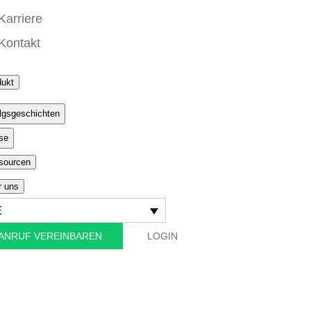
Karriere
Kontakt
dukt
lgsgeschichten
se
sourcen
r uns
E
ANRUF VEREINBAREN
LOGIN