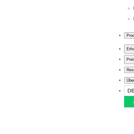
Pro
Erfo
Prei
Res
Übe
D