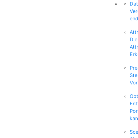
Dat
Ver
end
Att
Die
Att
Erk
Pre
Ste
Vor
Opt
Ent
Por
kan
Sce