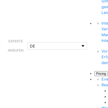
Sim
gew
Lei
Int
Ver
Mar
Int
EXPERTE
DE
N
ANRUFEN
Vor
Erf
den
Pricing
Eve
Res