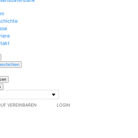
sensdatenbank
am
chichte
sse
riere
takt
eschichten
cen
s
UF VEREINBAREN
LOGIN