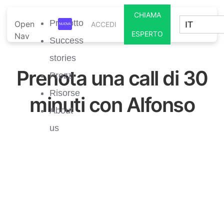
CHIAMA
Prodotto
Open
IT
ACCEDI
ESPERTO
Nav
Success
stories
Prenota una call di 30
Prezzi
Risorse
minuti con Alfonso
About
us